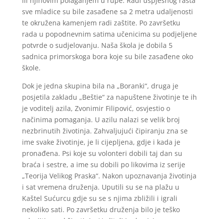
ili njihovim polaganjem u rupe. Radi uspješnog rasta
sve mladice su bile zasađene sa 2 metra udaljenosti
te okružena kamenjem radi zaštite. Po završetku
rada u popodnevnim satima učenicima su podjeljene
potvrde o sudjelovanju. Naša škola je dobila 5
sadnica primorskoga bora koje su bile zasađene oko
škole.
Dok je jedna skupina bila na „Boranki“, druga je
posjetila zakladu „Beštie“ za napuštene životinje te ih
je voditelj azila, Zvonimir Filipović, osvjestio o
načinima pomaganja. U azilu nalazi se velik broj
nezbrinutih životinja. Zahvaljujući čipiranju zna se
ime svake životinje, je li cijepljena, gdje i kada je
pronađena. Psi koje su volonteri dobili taj dan su
braća i sestre, a ime su dobili po likovima iz serije
„Teorija Velikog Praska“. Nakon upoznavanja životinja
i sat vremena druženja. Uputili su se na plažu u
Kaštel Sućurcu gdje su se s njima zbližili i igrali
nekoliko sati. Po završetku druženja bilo je teško