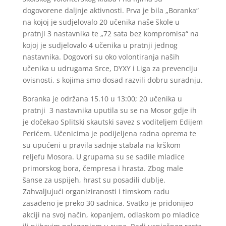
dogovorene daljnje aktivnosti. Prva je bila „Boranka“
na kojoj je sudjelovalo 20 učenika naše škole u
pratnji 3 nastavnika te „72 sata bez kompromisa“ na
kojoj je sudjelovalo 4 učenika u pratnji jednog
nastavnika. Dogovori su oko volontiranja naših
učenika u udrugama Srce, DYXY i Liga za prevenciju
ovisnosti, s kojima smo dosad razvili dobru suradnju.
Boranka je održana 15.10 u 13:00; 20 učenika u
pratnji 3 nastavnika uputila su se na Mosor gdje ih
je dočekao Splitski skautski savez s voditeljem Edijem
Perićem. Učenicima je podijeljena radna oprema te
su upućeni u pravila sadnje stabala na krškom
reljefu Mosora. U grupama su se sadile mladice
primorskog bora, čempresa i hrasta. Zbog male
šanse za uspijeh, hrast su posadili dublje.
Zahvaljujući organiziranosti i timskom radu
zasađeno je preko 30 sadnica. Svatko je pridonijeo
akciji na svoj način, kopanjem, odlaskom po mladice