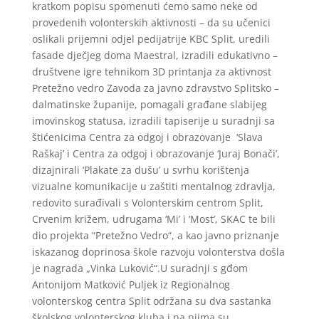
kratkom popisu spomenuti ćemo samo neke od
provedenih volonterskih aktivnosti – da su učenici
oslikali prijemni odjel pedijatrije KBC Split, uredili
fasade dječjeg doma Maestral, izradili edukativno –
društvene igre tehnikom 3D printanja za aktivnost
Pretežno vedro Zavoda za javno zdravstvo Splitsko –
dalmatinske županije, pomagali građane slabijeg
imovinskog statusa, izradili tapiserije u suradnji sa
štićenicima Centra za odgoj i obrazovanje ‘Slava
Raškaj’ i Centra za odgoj i obrazovanje ‘Juraj Bonači’,
dizajnirali ‘Plakate za dušu’ u svrhu korištenja
vizualne komunikacije u zaštiti mentalnog zdravlja,
redovito surađivali s Volonterskim centrom Split,
Crvenim križem, udrugama ‘Mi’ i ‘Most’, SKAC te bili
dio projekta “Pretežno Vedro“, a kao javno priznanje
iskazanog doprinosa škole razvoju volonterstva došla
je nagrada „Vinka Luković“.U suradnji s gđom
Antonijom Matković Puljek iz Regionalnog
volonterskog centra Split održana su dva sastanka
školskog volonterskog kluba i na njima su