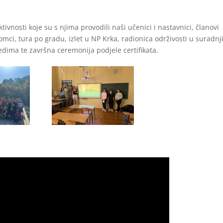
ivnosti koje su s njima provodili naši učenici i nastavnici, članovi
omci, tura po gradu, izlet u NP Krka, radionica održivosti u suradnji
dima te završna ceremonija podjele certifikata.