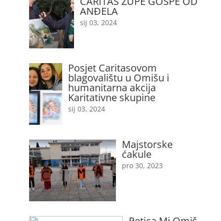
CARITAS ŽUPE GOSPE OD
ANĐELA
sij 03, 2024
Posjet Caritasovom
blagovalištu u Omišu i
humanitarna akcija
Karitativne skupine
sij 03, 2024
Majstorske
ćakule
pro 30, 2023
Petica Mi Omiš