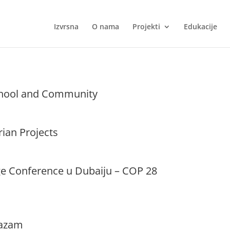
Izvrsna
O nama
Projekti
Edukacije
School and Community
ian Projects
 Conference u Dubaiju – COP 28
nazam