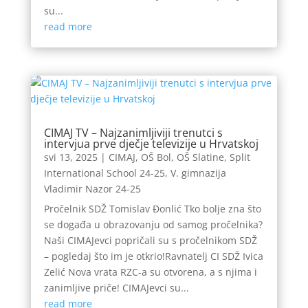
su...
read more
CIMAJ TV – Najzanimljiviji trenutci s
intervjua prve dječje televizije u Hrvatskoj
svi 13, 2025
|
CIMAJ
,
OŠ Bol
,
OŠ Slatine
,
Split
International School 24-25
,
V. gimnazija
Vladimir Nazor 24-25
Pročelnik SDŽ Tomislav Đonlić Tko bolje zna što
se događa u obrazovanju od samog pročelnika?
Naši CIMAJevci popričali su s pročelnikom SDŽ
– pogledaj što im je otkrio!Ravnatelj CI SDŽ Ivica
Zelić Nova vrata RZC-a su otvorena, a s njima i
zanimljive priče! CIMAJevci su...
read more