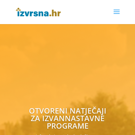
OTVORENI NATJEČAJI
ZA IZVANNASTAVNE
PROGRAME