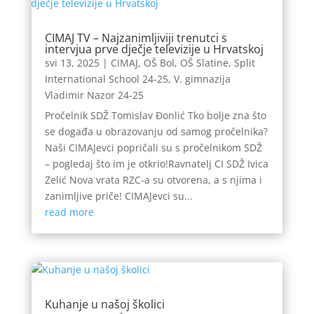
CIMAJ TV – Najzanimljiviji trenutci s
intervjua prve dječje televizije u Hrvatskoj
svi 13, 2025
|
CIMAJ
,
OŠ Bol
,
OŠ Slatine
,
Split
International School 24-25
,
V. gimnazija
Vladimir Nazor 24-25
Pročelnik SDŽ Tomislav Đonlić Tko bolje zna što
se događa u obrazovanju od samog pročelnika?
Naši CIMAJevci popričali su s pročelnikom SDŽ
– pogledaj što im je otkrio!Ravnatelj CI SDŽ Ivica
Zelić Nova vrata RZC-a su otvorena, a s njima i
zanimljive priče! CIMAJevci su...
read more
Kuhanje u našoj školici