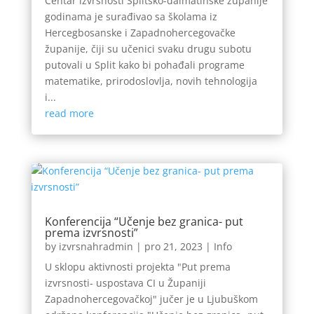
Centar izvrsnosti Splitsko-dalmatinske županije
godinama je surađivao sa školama iz
Hercegbosanske i Zapadnohercegovačke
županije, čiji su učenici svaku drugu subotu
putovali u Split kako bi pohađali programe
matematike, prirodoslovlja, novih tehnologija
i...
read more
Konferencija “Učenje bez granica- put
prema izvrsnosti”
by
izvrsnahradmin
|
pro 21, 2023
|
Info
U sklopu aktivnosti projekta "Put prema
izvrsnosti- uspostava CI u Županiji
Zapadnohercegovačkoj" jučer je u Ljubuškom