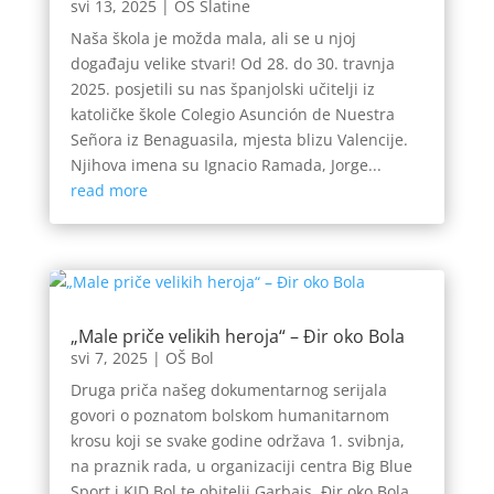
svi 13, 2025
|
OŠ Slatine
Naša škola je možda mala, ali se u njoj
događaju velike stvari! Od 28. do 30. travnja
2025. posjetili su nas španjolski učitelji iz
katoličke škole Colegio Asunción de Nuestra
Señora iz Benaguasila, mjesta blizu Valencije.
Njihova imena su Ignacio Ramada, Jorge...
read more
„Male priče velikih heroja“ – Đir oko Bola
svi 7, 2025
|
OŠ Bol
Druga priča našeg dokumentarnog serijala
govori o poznatom bolskom humanitarnom
krosu koji se svake godine održava 1. svibnja,
na praznik rada, u organizaciji centra Big Blue
Sport i KJD Bol te obitelji Garbajs. Đir oko Bola