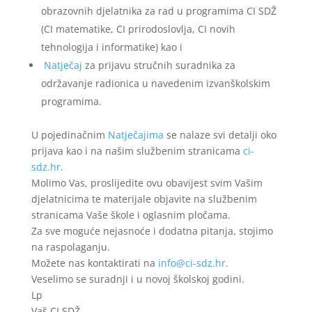
obrazovnih djelatnika za rad u programima CI SDŽ
(CI matematike, CI prirodoslovlja, CI novih
tehnologija i informatike) kao i
Natječaj
za prijavu stručnih suradnika za
održavanje radionica u navedenim izvanškolskim
programima.
U pojedinačnim
Natječajima
se nalaze svi detalji oko
prijava kao i na našim službenim stranicama
ci-
sdz.hr
.
Molimo Vas, proslijedite ovu obavijest svim Vašim
djelatnicima te materijale objavite na službenim
stranicama Vaše škole i oglasnim pločama.
Za sve moguće nejasnoće i dodatna pitanja, stojimo
na raspolaganju.
Možete nas kontaktirati na
info@ci-sdz.hr.
Veselimo se suradnji i u novoj školskoj godini.
Lp
Vaš CI SDŽ