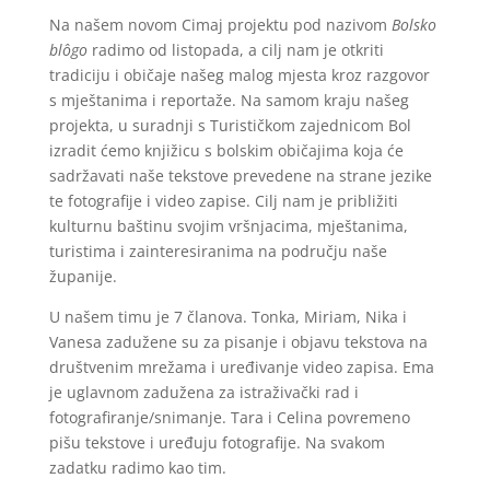
Na našem novom Cimaj projektu pod nazivom
Bolsko
blôgo
radimo od listopada, a cilj nam je otkriti
tradiciju i običaje našeg malog mjesta kroz razgovor
s mještanima i reportaže. Na samom kraju našeg
projekta, u suradnji s Turističkom zajednicom Bol
izradit ćemo knjižicu s bolskim običajima koja će
sadržavati naše tekstove prevedene na strane jezike
te fotografije i video zapise. Cilj nam je približiti
kulturnu baštinu svojim vršnjacima, mještanima,
turistima i zainteresiranima na području naše
županije.
U našem timu je 7 članova. Tonka, Miriam, Nika i
Vanesa zadužene su za pisanje i objavu tekstova na
društvenim mrežama i uređivanje video zapisa. Ema
je uglavnom zadužena za istraživački rad i
fotografiranje/snimanje. Tara i Celina povremeno
pišu tekstove i uređuju fotografije. Na svakom
zadatku radimo kao tim.