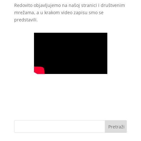
Redovito objavljujemo na našoj stranici i društvenim
mrežama, a u krakom video zapisu smo se
predstavili.