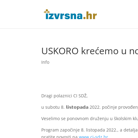
USKORO krećemo u no
Info
Dragi polaznici CI SDŽ,
u subotu 8. 𝗹𝗶𝘀𝘁𝗼𝗽𝗮𝗱𝗮 2022. počinje prov
Veselimo se ponovnom druženju u školskim kl
Program započinje 8. listopada 2022., a detalj
pratite novosti na
www.ci-sdz.hr
.