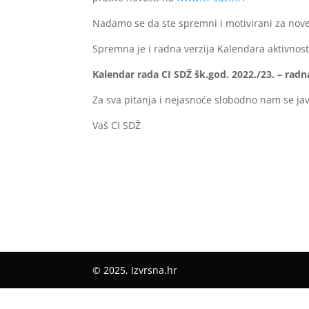
Nadamo se da ste spremni i motivirani za nov
Spremna je i radna verzija Kalendara aktivnost
Kalendar rada CI SDŽ šk.god. 2022./23. – radna
Za sva pitanja i nejasnoće slobodno nam se jav
Vaš CI SDŽ
© 2025, Izvrsna.hr