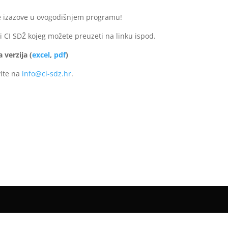
e izazove u ovogodišnjem programu!
i CI SDŽ kojeg možete preuzeti na linku ispod.
 verzija (
excel
,
pdf
)
ite na
info@ci-sdz.hr
.