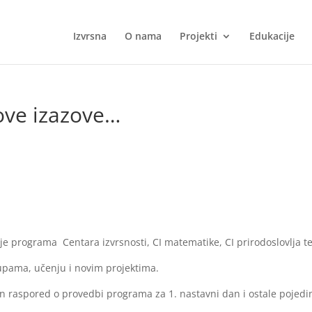
Izvrsna
O nama
Projekti
Edukacije
ve izazove…
ođenje programa Centara izvrsnosti, CI matematike, CI prirodoslovlja t
upama, učenju i novim projektima.
an raspored o provedbi programa za 1. nastavni dan i ostale pojed