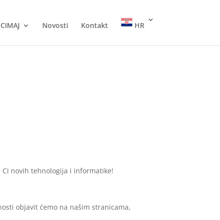
CIMAJ
Novosti
Kontakt
HR
e CI novih tehnologija i informatike!
inosti objavit ćemo na našim stranicama,