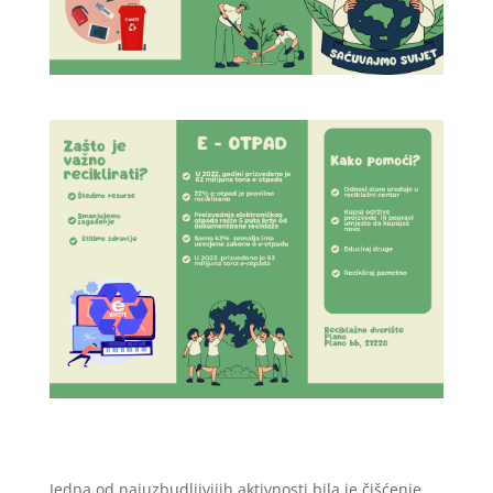
Jedna od najuzbudljivijih aktivnosti bila je čišćenje