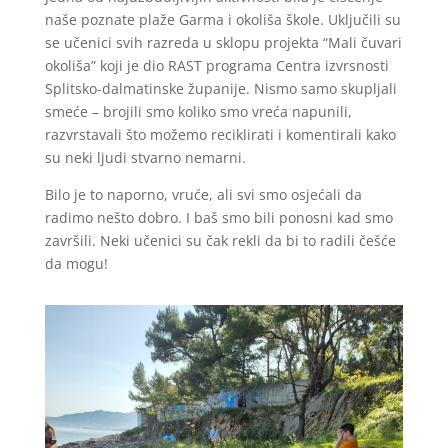
naše poznate plaže Garma i okoliša škole. Uključili su
se učenici svih razreda u sklopu projekta “Mali čuvari
okoliša” koji je dio RAST programa Centra izvrsnosti
Splitsko-dalmatinske županije. Nismo samo skupljali
smeće – brojili smo koliko smo vreća napunili,
razvrstavali što možemo reciklirati i komentirali kako
su neki ljudi stvarno nemarni.
Bilo je to naporno, vruće, ali svi smo osjećali da
radimo nešto dobro. I baš smo bili ponosni kad smo
završili. Neki učenici su čak rekli da bi to radili češće
da mogu!