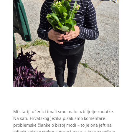
Mi stariji učenici imali smo malo ozbiljnije zadatke.
Na satu Hrvatskog jezika pisali smo komentare i
problemske članke o brzoj modi – to je ona jeftina
odjeća koja se stalno kupuje i baca, a jako zagađuje