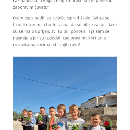
čak napisala: “Draga Zemljo, oprosti što te ponekad
zaboravim čuvati.”
Osim toga, sadili su cvijeće ispred škole. Svi su se
trudili da zemlja bude ravna, da se biljke zaliju… Iako
su se malo uprljali, svi su bili ponosni. I ja sam se
nasmijala jer su izgledali kao pravi mali vrtlari s
rukavicama većima od svojih ruku!